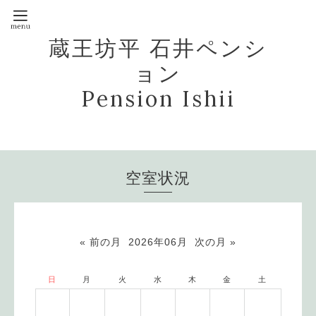
蔵王坊平 石井ペンシ
ョン
Pension Ishii
空室状況
« 前の月
2026年06月
次の月 »
日
月
火
水
木
金
土