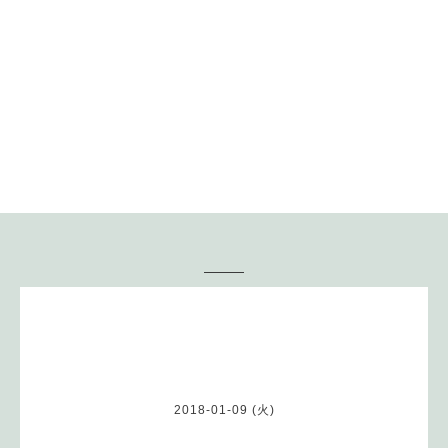
蔵王坊平 石井ペンシ
ョン
Pension Ishii
空室状況
満室
2018-01-09 (火)